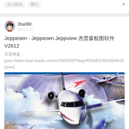
14826
0
#
3ha088
2022-2-27
Jeppesen - Jeppesen Jeppview 杰普森航图软件
V2612
百度网盘：
[pan=https://pan.baidu.com/s/1NOIUW7fwajxRZiAiEZO63Q]l46x|0
[/pan]