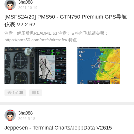
3ha088
2021-10-19
[MSFS24/20] PMS50 - GTN750 Premium GPS导航
仪表 V2.2.62
注意：解压后见README.txt 注意：支持的飞机请参照：
https://pms50.com/msfs/aircrafts/ 特点： ...
15139
0
3ha088
2026-5-18
Jeppesen - Terminal Charts/JeppData V2615