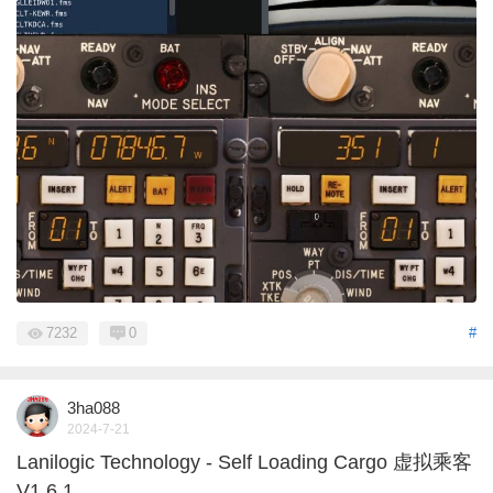
7232
0
#
3ha088
2024-7-21
Lanilogic Technology - Self Loading Cargo 虚拟乘客
V1.6.1