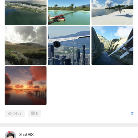
1437
0
#
3ha088