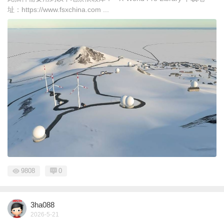
址：https://www.fsxchina.com ...
9808
0
3ha088
2026-5-21