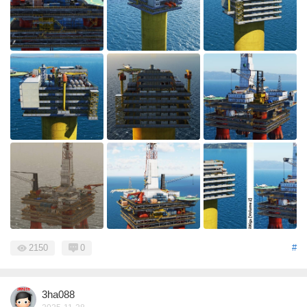
2150
0
#
3ha088