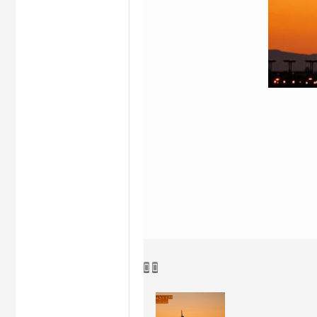
hi


na