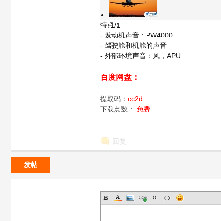
特点：
1/1
1 {, G! \; A( q, |* A, a
- 发动机声音：PW4000
. g+ P4 _( U2 e# R#
- 驾驶舱和机舱的声音
- 外部环境声音：风，APU
0 P6 x3 P( S+ p) 
模
百度网盘：
4 u9 v7 [. i7 N, s7 j
请点击此处下载
提取码：
cc2d
下载点数：
免费
回复
拟
发帖