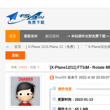
首页
最新发布
解压密码
-> 本站插件全部免费下载 <-
首页
[ X-Plane 11/X-Plane 12（免费） ]
『 X-Plane综合
发帖
[X-Plane12/11] FTSiM - Rotat
查看:
10456
|
回复:
0
F
»
›
›
3ha088
发表于 2022-4-30 20:59:07
插件信息
更新时间：2023-01-13
插件大小：65.1 MB