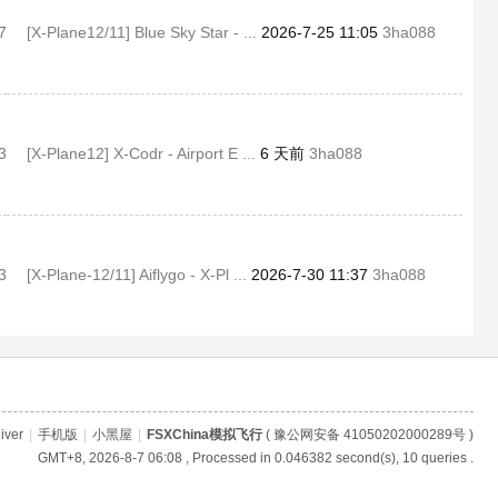
7
[X-Plane12/11] Blue Sky Star - ...
2026-7-25 11:05
3ha088
3
[X-Plane12] X-Codr - Airport E ...
6 天前
3ha088
3
[X-Plane-12/11] Aiflygo - X-Pl ...
2026-7-30 11:37
3ha088
iver
|
手机版
|
小黑屋
|
FSXChina模拟飞行
(
豫公网安备 41050202000289号
)
GMT+8, 2026-8-7 06:08
, Processed in 0.046382 second(s), 10 queries .