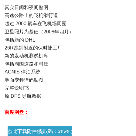
真实日间和夜间贴图
高速公路上的飞机滑行道
% r' W# V# \ _; o6 r9 j; l
超过 2000 辆车在飞机场周围
! R: P" r! ^9 V
卫星照片为基础（2008年四月）
3 a: |& Y& B, J1 }+ |
包括新的 DHL
26R跑到附近的保时捷工厂
新的发动机测试机库
( W6 N0 X) ^7 B
包括周围道路和村庄
AGNIS 停泊系统
) o# g4 }, ]. t2 q: e4 j2 i- Y
地面变频译码贴图
完整说明书
0 T5 I/ D* X% I) O
原 DFS 导航数据
6 V$ G1 O2 a. W2 g6 o# j' F
百度网盘：
# e0 m2 Z+ K) [2 L/ c$ Z3 o
点此下载附件(提取码：:chw9 )