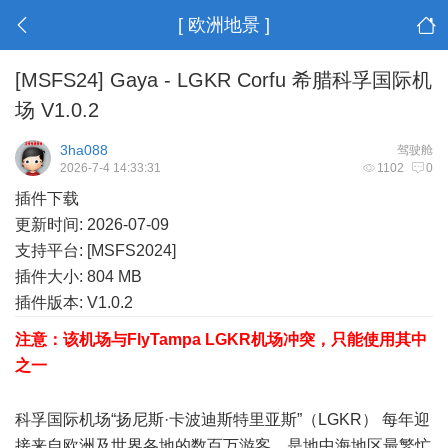
[ 欧洲地景 ]
[MSFS24] Gaya - LGKR Corfu 希腊科孚国际机
场 V1.0.2
3ha088
驾驶舱
2026-7-4 14:33:31
1102
0
插件下载
更新时间: 2026-07-09
支持平台: [MSFS2024]
插件大小: 804 MB
插件版本: V1.0.2
注意：该机场与FlyTampa LGKR机场冲突，只能使用其中
之一
4 k$ r* k. i+ V1 ~, W: V- J: C2 o0 ~
2 ?/ ?3 |* S/ a7 @
科孚国际机场“扬尼斯·卡波迪斯特里亚斯”（LGKR） 每年迎
接来自欧洲及世界各地的数百万游客，是地中海地区最繁忙