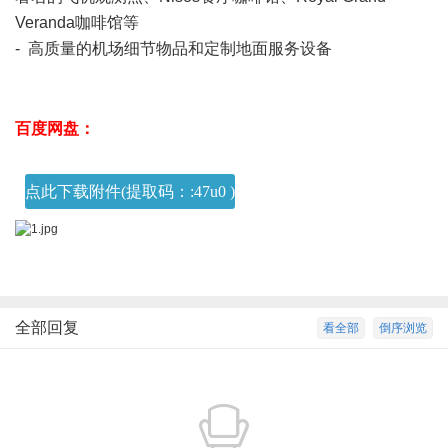
Veranda咖啡馆等
- 高质量的机场细节物品和定制地面服务设备
! v& M- E- f" b$ x'
e2 ~) L
百度网盘：
' d* ]' d- n. _
点此下载附件(提取码：:47u0 )
全部回复
看全部
倒序浏览