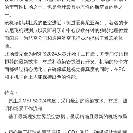
的季节性机场之一，也是全球最具标志性的航空目的地之
一。
) X3 [5 r3 S1 J- P
该机场以其壮观的低空进近（掠过爱奥尼亚海）、著名的卡
诺尼飞机观测点以及距科孚市中心仅数分钟的独特地理位置
而闻名，为航空公司和通用航空飞行员均提供了难忘的体
验。
{# ]7 t2 M6 c
此场景完全为MSFS2024从零开始手工打造，并专门使用模
拟器的最新技术、材质和渲染管线进行开发。机场的每个方
面都经过精心优化，在确保卓越视觉保真度的同时，在PC
和主机平台上均能保持出色的性能。
7 x1 u" O( P& ^; I
特点：
4 p- c4 [2 f0 {. W0 ^; @) f( y
- 原生为MSFS2024构建，采用最新的渲染技术、材质、照
明和场景工作流程
( r4 N1 L- P$ t
- 基于最新现实世界航空数据，呈现精确且最新的机场布局
0 Q; }) K$ C! |, o* A
- 精心手工打造的细节层级（LOD）系统，确保卓越性能和