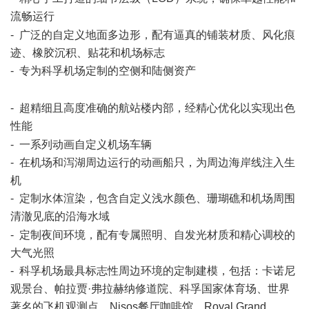
流畅运行
) `! r% R6 K9 S
- 广泛的自定义地面多边形，配有逼真的铺装材质、风化痕
迹、橡胶沉积、贴花和机场标志
- 专为科孚机场定制的空侧和陆侧资产
. y0 z* R. s$ _% u+ @1 b#
S, E
- 超精细且高度准确的航站楼内部，经精心优化以实现出色
性能
- e0 E- ], d5 k+ t; F3 @- A
- 一系列动画自定义机场车辆
- 在机场和泻湖周边运行的动画船只，为周边海岸线注入生
机
- 定制水体渲染，包含自定义浅水颜色、珊瑚礁和机场周围
清澈见底的沿海水域
/ T5 W0 w$ L& d% T1 W) @$ R
- 定制夜间环境，配有专属照明、自发光材质和精心调校的
大气光照
- 科孚机场最具标志性周边环境的定制建模，包括：卡诺尼
观景台、帕拉贾·弗拉赫纳修道院、科孚国家体育场、世界
著名的飞机观测点、Nisos餐厅咖啡馆、Royal Grand