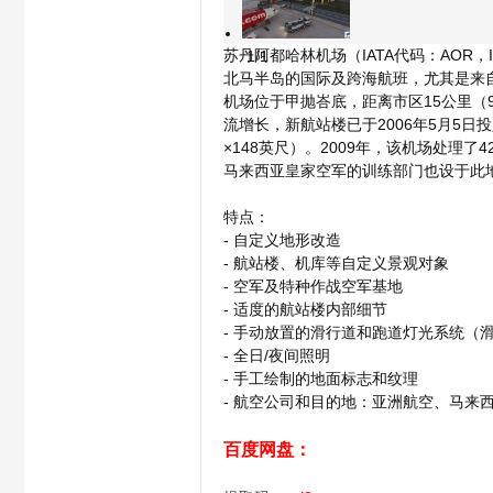
苏丹阿都哈林机场（IATA代码：AO
1/1
北马半岛的国际及跨海航班，尤其是来
机场位于甲抛峇底，距离市区15公里（
流增长，新航站楼已于2006年5月5日投入
模
×148英尺）。2009年，该机场处理了4
马来西亚皇家空军的训练部门也设于此
- Z, ~/ L2 |) y" P: H
特点：
! B v& q1 K8 B8 Q
- 自定义地形改造
$ x8 o( _3 o. B
- 航站楼、机库等自定义景观对象
. k8 _' t
- 空军及特种作战空军基地
- 适度的航站楼内部细节
- 手动放置的滑行道和跑道灯光系统（
- 全日/夜间照明
拟
- 手工绘制的地面标志和纹理
' R# J# @ G6 u
- 航空公司和目的地：亚洲航空、马来
+ K7 y6 V S2 U0 M% w
百度网盘：
请点击此处下载