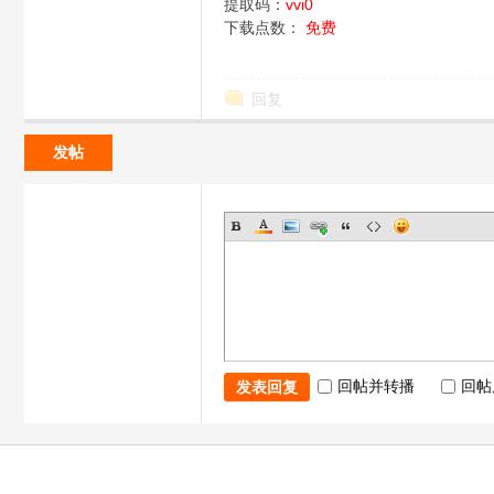
提取码：
vvi0
下载点数：
免费
飞
回复
发帖
行
回帖并转播
回帖
发表回复