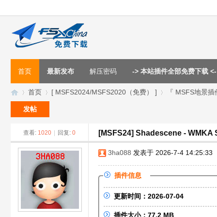
首页
最新发布
解压密码
-> 本站插件全部免费下载 <-
首页
[ MSFS2024/MSFS2020（免费） ]
『 MSFS地景插
发帖
[MSFS24] Shadescene - WMK
查看:
1020
|
回复:
0
F
»
›
›
3ha088
发表于 2026-7-4 14:25:33
插件信息
更新时间：2026-07-04
插件大小：77.2 MB