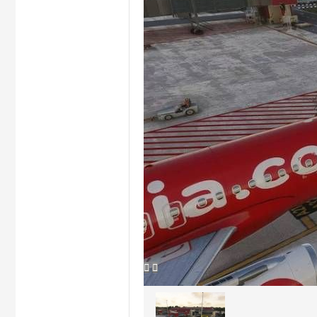
hi


na