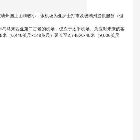
由于玻璃州国土面积较小，该机场为亚罗士打市及玻璃州提供服务（但
，是半岛马来西亚第二古老的机场，仅次于太平机场。为应对未来的客
,440英尺×148英尺）延长至2,745米×45米（9,006英尺