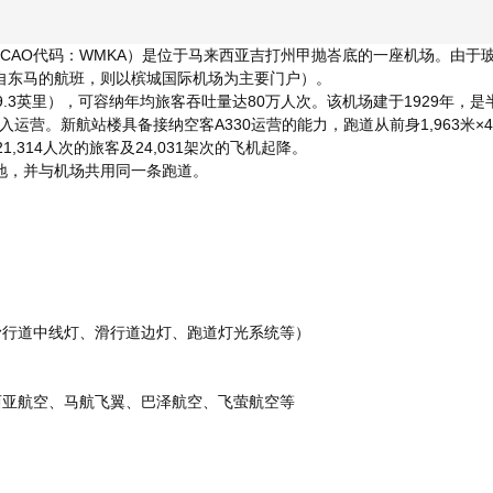
R，ICAO代码：WMKA）是位于马来西亚吉打州甲抛峇底的一座机场。
自东马的航班，则以槟城国际机场为主要门户）。
. b) J& O6 u0 L! ^* X) \2 K/ L
9.3英里），可容纳年均旅客吞吐量达80万人次。该机场建于1929年
运营。新航站楼具备接纳空客A330运营的能力，跑道从前身1,963米×45米（6
21,314人次的旅客及24,031架次的飞机起降。
- k+ U" a) r% p4 i" ^
地，并与机场共用同一条跑道。
6 ^4 i0 W9 w8 i& a* D# @
* `, T8 C' u# e" }1 J
滑行道中线灯、滑行道边灯、跑道灯光系统等）
8 d' r
西亚航空、马航飞翼、巴泽航空、飞萤航空等
! I5 b! s A- m