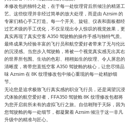
本修改包的独特之处，在于每一处纹理背后所倾注的精湛工
艺。这些纹理并非经过简单的放大处理，而是由 Azrsim 的
专家们精心手工打造。每一个开关、旋钮、仪表和面板都经
过艺术级的手工优化，不仅呈现出令人惊叹的视觉效果，更
真实再现了真实空客 A350 驾驶舱的操作手感与独特气质。
最终成果为经验丰富的飞行员和航空爱好者带来了无与伦比
的沉浸感。当您步入驾驶舱，将被一个视觉真实感无出其右
的世界所包围。生动的色彩、栩栩如生的纹理、令人屏息的
清晰度，将带您直抵空客 A350 驾驶舱的核心，让您尽情品
味 Azrsim 在 8K 纹理修改包中倾心重现的每一处精妙细
节。
" X- V3 K* F+ G' P' R R2 s4 F* y
无论您是追求极致飞行真实感的职业飞行员，还是渴望沉浸
式体验的航空爱好者，FFA350 驾驶舱 8K 纹理修改包都将
为您开启前所未有的虚拟飞行之旅。自信翱翔于天际，因为
您驾驶舱的每一处细节，都凝聚着 Azrsim 倾注于这一非凡
升级中的精准与匠心。