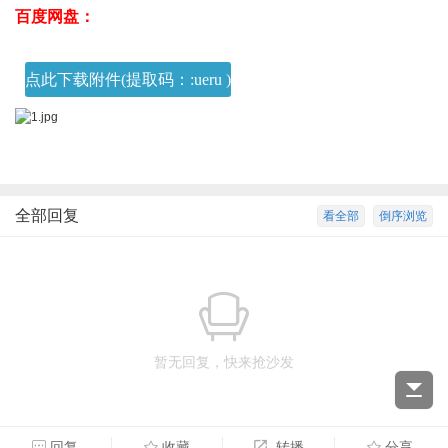
百度网盘：
6 n$ K6 q5 w/ \+ z
点此下载附件(提取码：:ueru )
全部回复
看全部
倒序浏览
暂无回复，快来抢沙发
回复
收藏
转播
分享