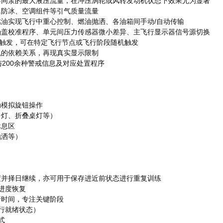
算不同泵的最大液压流量，在冲压涡轮或风转发动机状态下效果尤为显著
翼防冰、空调组件等引气质量流量
燃油实现飞行中重心控制、燃油抛洒、各油箱间手动/自动传输
，涵盖校准程序、单元间压力传感器微小差异、主飞行显示器信号源切换
故障触发，可在特定飞行节点或飞行阶段随机触发
* x, v$ T, a3 n( e; _4 x6 t5 n7 Y
机的依赖关系，再现真实显示限制
与200余种警戒信息及对应处置程序
 \" t `/ S! Q) C
动模拟旋钮操作
9 R3 O6 {2 i3 g2 ~2 l
台灯、折叠桌灯等）
休息区
% Q+ f! U7 S* T3 \
抛洒等）
" T5 O$ X8 ~* `* i3 o
 ^
度并择日继续，亦可用于保存进近前状态进行重复训练
4 \. O7 M7 z8 u4 X
后进度恢复
$ J% R( i7 y- r, [/ Q
行时间，专注关键阶段
$ E N1 g5 V- v1 l; o) j# d1 z9 x! _
运行就绪状态）
式
# r# T' r8 [/ ^2 n% C" j