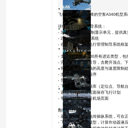
飞行模拟领域最精准的空客A340机型
1/23
详细的飞行管理制导系统：
8 n% n" }/ m0 ~0
- 3个独立多功能控制显示单元，提供
2/23
模
- 2套独立自动驾驶系统
+ U$ y4 H8 {) i, o2 i5 
- 在完全自定义的飞行管理制导系统框
J8 Z' L# X, g. S1 k' d( n% X
3/23
- 支持真实A340-600所有进近类
- 完整的垂直导航引导，含爬升顶点、
- 符合真实飞机逻辑的高度与速度限制
- 支持复飞与改航程序
4/23
- Q: Z0 t+ `2 K
- 导航台自动调谐
- 飞行员自定义数据库（定位点、导航
- 通过飞行员航路页面保存飞行计划
5/23
拟
- 等时点计算与最近机场页面
8 w8 D7 A Z/ 
精密系统模拟：
4 ?# Z0 }- c* S( L7 b6 d5 ?
6/23
- 基于真实逻辑的电传操纵系统，可在
- 飞控作动器液压模型，计算作动器