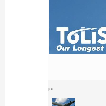
hi


na