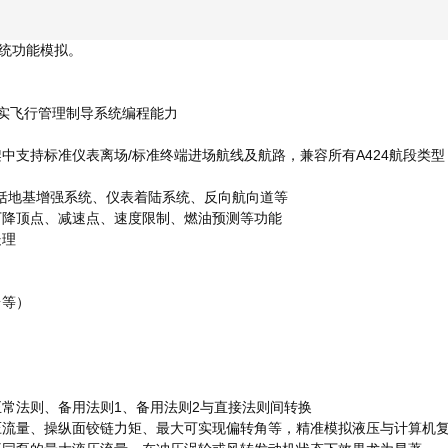
系统功能模拟。
 {) n
真实飞行管理制导系统编程能力
7 B+ @4 x g8 f; m4 n
H
架中支持标准仪表离场/标准终端进场航线及航路，兼容所有A424航段
型，包括地基增强系统、仪表着陆系统、反向航向道等
/ Z8 u( }0 e) `; X
下降顶点、减速点、速度限制、燃油预测等功能
处理
台等）
w+ p/ n9 `# Q) Q
正常法则、备用法则1、备用法则2与直接法则间转换
液压流量、操纵面铰链力矩、最大可实现偏转角等，精准模拟液压与计算机