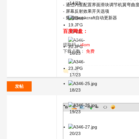
14/23
- 通过内置配置界面滑块调节机翼弯曲
- 屏幕反射效果开关选项
( R0 y: g" ?* A1 Z4 [,
- 集成Skunkcraft自动更新器
?1 B; B- P3 V" p# r2 p& @
百度网盘：
15/23
3 {% A: g2 D& U* ~/ M* E
请点击此处下载
提取码：
i4om
下载点数：
免费
16/23
回复
17/23
发帖
18/23
19/23
20/23