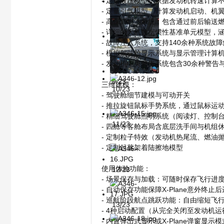
- 定量液压模型，依据发动机转速计
- 定量引气模型，计算发动机启动、机
7/23
- 高保真燃油系统，包含通过前后输送
- 详细的大气数据惯性基准单元模型
飞
- 故障注入系统，支持140余种系统
8/23
- 模拟驾驶舱显示系统与显示管理计算
- 发动机中央警告系统包含30余种警告
6 _9 L$ ^. f' S* D! ^: w2 Z
9/23
三维建模：
10/23
- 驾驶舱细节建模与可动开关
?! P6 H1 g6 o(
- 推拉旋钮鼠标手势系统，通过鼠标运
- 精细驾驶舱照明系统（阅读灯、控制
11/23
- 四舱等客舱布局含底层洗手间与机组
- 定制粒子特效（发动机热尾流、燃油
行
- 定制起落架着陆擦地模型
' C' m4 U) f0 q- [8
使用体验功能：
12/23
6 M$ ^, P; O" r
- 场景保存与加载：可随时保存飞行进
- 自动保存功能保障X-Plane意外终止
- 巡航阶段航点跳跃功能：自由缩短飞
13/23
- 4种启动配置（从完全关闭至发动机
- 内置弹出式显示或X-Plane弹窗显示模