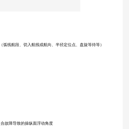
类型（弧线航段、切入航线或航向、半径定位点、盘旋等待等）
' G8 o2
复合故障导致的操纵面浮动角度
, V" F2 s% X$ v0 Y% B; U2 o