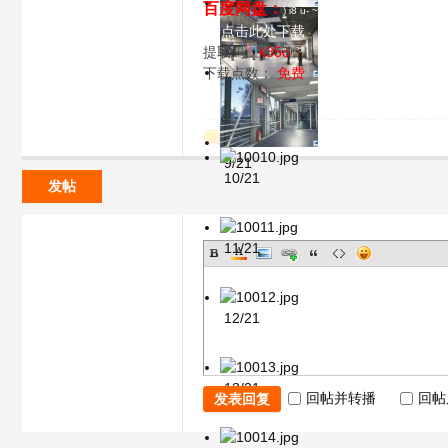
百度网盘：
) i8 u- ~7 R/ V% ^" @4 j* |
7/21
请点击此处下载
提取码：
k35o
下载点数：
免费
飞
8/21
回复
9/21
10/21
发帖
11/21
行
12/21
13/21
回帖并转播
回帖
发表回复