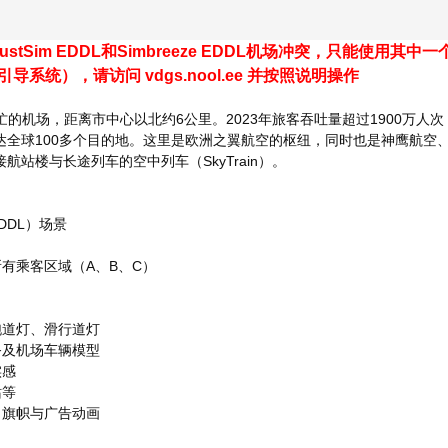
 JustSim EDDL和Simbreeze EDDL机场冲突，只能使用其中一
系统），请访问 vdgs.nool.ee 并按照说明操作
8 C% s- j+ {( m+ |/ 
忙的机场，距离市中心以北约6公里。2023年旅客吞吐量超过1900万
达全球100多个目的地。这里是欧洲之翼航空的枢纽，同时也是神鹰航
站楼与长途列车的空中列车（SkyTrain）。
# M: A2 c0 H8 } ~" [3 r4 E/ C
DDL）场景
" P& P$ l' {3 N. B( x0 g% V$ T
C1 X$ Q% w- C" D% b
所有乘客区域（A、B、C）
3 `6 @ H4 S2 }3 i
 K7 G" D
跑道灯、滑行道灯
务及机场车辆模型
, l4 v" T: R2 V, Z: d6 Y
实感
% p8 J8 y- S) @; ]% p% x
站等
1 o9 G+ J$ d' N4 r# ~! _
、旗帜与广告动画