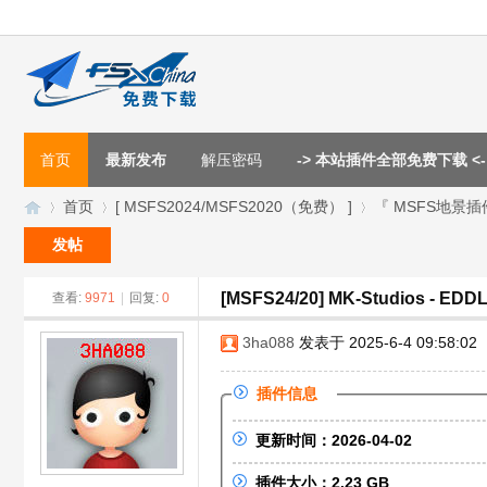
首页
最新发布
解压密码
-> 本站插件全部免费下载 <-
首页
[ MSFS2024/MSFS2020（免费） ]
『 MSFS地景插
发帖
[MSFS24/20] MK-Studios - E
查看:
9971
|
回复:
0
F
»
›
›
3ha088
发表于 2025-6-4 09:58:02
插件信息
更新时间：2026-04-02
插件大小：2.23 GB