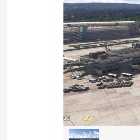
hi


na