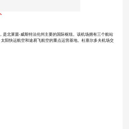
个
_
人次，是北莱茵-威斯特法伦州主要的国际枢纽。该机场拥有三个航站
空、太阳快运航空和途易飞航空的重点运营基地。杜塞尔多夫机场交