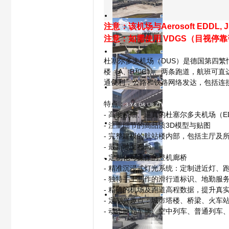
注意：该机场与Aerosoft EDDL,
1/21
注意：如需使用 VDGS（目视停靠引导
杜塞尔多夫机场（DUS）是德国第四繁
2/21
模
楼（A、B和C）、两条跑道，航班可直
通便利，公路和铁路网络发达，包括连接航
3/21
特点：
3 Y& D& U8 Z) w( ^, g: D6 v
- 高度精细、逼真的杜塞尔多夫机场（E
- 注重细节的高品质3D模型与贴图
6 F5 
4/21
- 完整建模的航站楼内部，包括主厅及
- 最新地面布局
- 定制化可操作的登机廊桥
0 e+ ]; ~0 k9 f-
- 精准沉浸式灯光系统：定制进近灯、
5/21
拟
- 独特手工制作的滑行道标识、地勤服
- 精确的机场及跑道高程数据，提升真
- 定制兴趣点：城市塔楼、桥梁、火车
6/21
- 动态地勤车辆、空中列车、普通列车