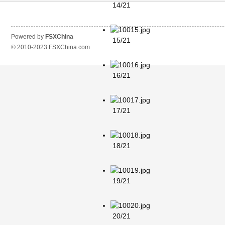
14/21
Powered by
FSXChina
15/21
© 2010-2023
FSXChina.com
16/21
17/21
18/21
19/21
20/21