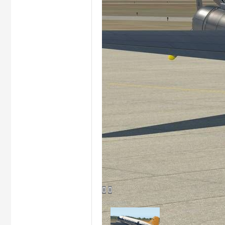
hi


na