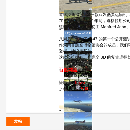
道格拉斯 C-47 是一款双发低翼运输机，由
1/13
在 1935 年至 1947 年间，道格拉斯
这款出色的飞机最初由 Manfred Jahn、
C$ r1 F( y: I# m# a/ l& P
2/13
模
八周后，发布了 C-47 的第一个公开测试
作为南非航空博物馆协会的成员，我们可以
文档、建议等帮助。
3/13
这款飞机拥有一个完全 3D 的复古虚拟
百度网盘：
4/13
请点击此处下载
提取码：
8bwe
下载点数：
免费
5/13
拟
回复
6/13
发帖