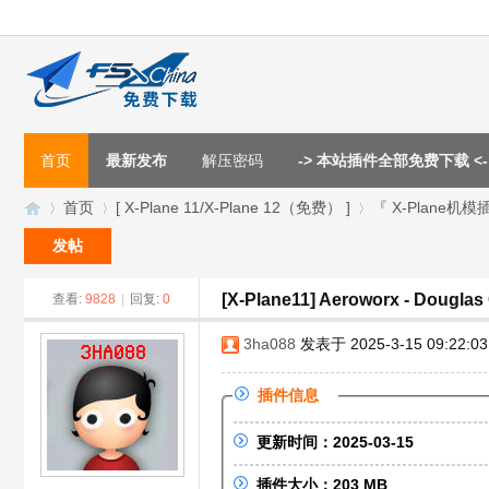
首页
最新发布
解压密码
-> 本站插件全部免费下载 <-
首页
[ X-Plane 11/X-Plane 12（免费） ]
『 X-Plane机模
发帖
[X-Plane11] Aeroworx - Douglas
查看:
9828
|
回复:
0
F
»
›
›
3ha088
发表于 2025-3-15 09:22:03
插件信息
更新时间：2025-03-15
插件大小：203 MB