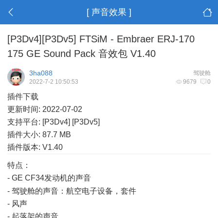
[ 声音效果 ]
[P3Dv4][P3Dv5] FTSiM - Embraer ERJ-170
175 GE Sound Pack 音效包 V1.40
3ha088
驾驶舱
2022-7-2 10:50:53
9679
0
插件下载
更新时间: 2022-07-02
支持平台: [P3Dv4] [P3Dv5]
插件大小: 87.7 MB
插件版本: V1.40
特点：
- GE CF34发动机的声音
+ S" f4 Z2 A; L$ u+ ]
- 驾驶舱的声音：航空电子设备，套件
- 风声
- 起落架的声音
# p/ m' I* M: H1 G5 w3 |