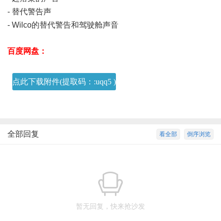
- 替代警告声
7 Q4 Z9 [7 Q W: \
- Wilco的替代警告和驾驶舱声音
5 W. [+ q# ^, m# C3 s! M$ V( V) ^
百度网盘：
点此下载附件(提取码：:uqq5 )
全部回复
看全部
倒序浏览
暂无回复，快来抢沙发