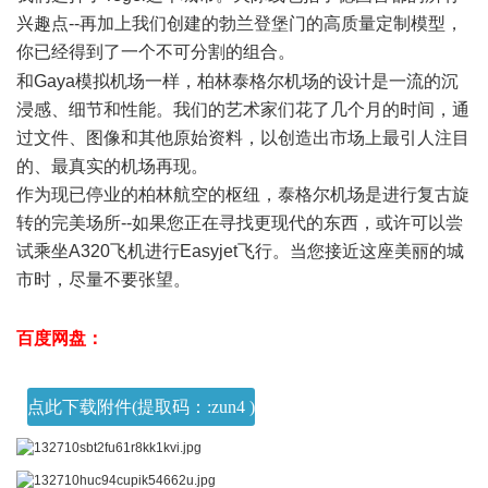
兴趣点--再加上我们创建的勃兰登堡门的高质量定制模型，
你已经得到了一个不可分割的组合。
9 V2 [4 x+ i% L @
和Gaya模拟机场一样，柏林泰格尔机场的设计是一流的沉
浸感、细节和性能。我们的艺术家们花了几个月的时间，通
过文件、图像和其他原始资料，以创造出市场上最引人注目
的、最真实的机场再现。
作为现已停业的柏林航空的枢纽，泰格尔机场是进行复古旋
转的完美场所--如果您正在寻找更现代的东西，或许可以尝
试乘坐A320飞机进行Easyjet飞行。当您接近这座美丽的城
市时，尽量不要张望。
% u+ }; \/ Y4 k0 V* g
) H* ^0 ?/ K- V& z
百度网盘：
, O w+ x6 C8 o. q* u+ j
点此下载附件(提取码：:zun4 )