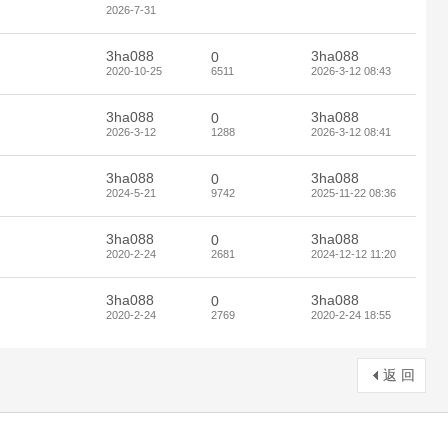
2026-7-31
3ha088
3ha088
0
2020-10-25
6511
2026-3-12 08:43
3ha088
3ha088
0
2026-3-12
1288
2026-3-12 08:41
3ha088
3ha088
0
2024-5-21
9742
2025-11-22 08:36
3ha088
3ha088
0
2020-2-24
2681
2024-12-12 11:20
3ha088
3ha088
0
2020-2-24
2769
2020-2-24 18:55
返 回