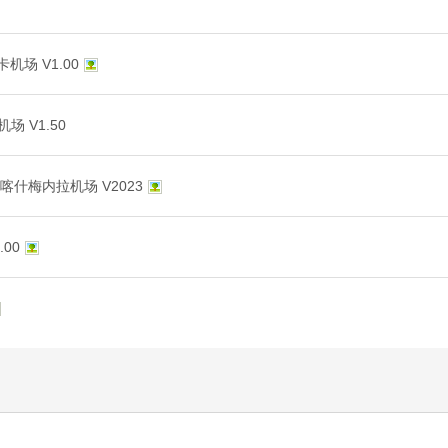
兰卡机场 V1.00
卡机场 V1.50
摩洛哥马拉喀什梅内拉机场 V2023
.00