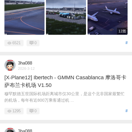
12图
6521
0
#
3ha088
2026-3-12
[X-Plane12] Ibertech - GMMN Casablanca 摩洛哥卡
萨布兰卡机场 V1.50
穆罕默德五世国际机场距离城市仅30公里，是这个北非国家最繁忙
的机场，每年有近800万乘客通过机 ...
1295
0
#
3ha088