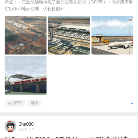
特点： - 完全准确地再现了新的达喀尔机场（GOBD） - 高分辨率航
空影像和地面纹理 - 优化性能和 ...
2870
0
#
3ha088
2025-9-7