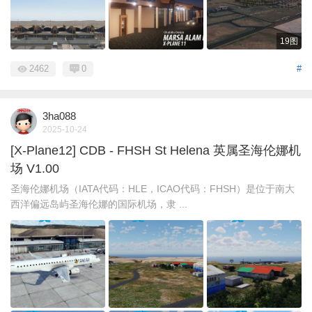
19图
2462
0
#
3ha088
2025-10-24
[X-Plane12] CDB - FHSH St Helena 英属圣海伦娜机
场 V1.00
圣海伦娜机场（IATA代码：HLE，ICAO代码：FHSH）是位于南大
西洋偏远岛屿圣海伦娜的国际机场，隶 ...