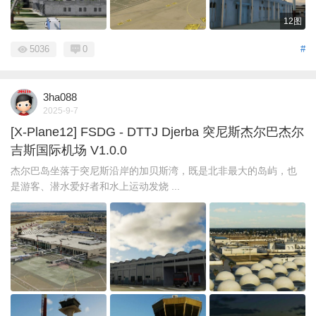
12图
5036
0
#
3ha088
2025-9-7
[X-Plane12] FSDG - DTTJ Djerba 突尼斯杰尔巴杰尔
吉斯国际机场 V1.0.0
杰尔巴岛坐落于突尼斯沿岸的加贝斯湾，既是北非最大的岛屿，也
是游客、潜水爱好者和水上运动发烧 ...