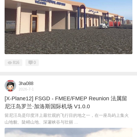
816
0
3ha088
2026-7-1
[X-Plane12] FSGD - FMEE/FMEP Reunion 法属留
尼汪岛罗兰·加洛斯国际机场 V1.0.0
留尼汪岛是印度洋上最壮观的飞行目的地之一，在一座岛屿上集火
山地貌、陡峭山地、深邃峡谷与壮丽 ...