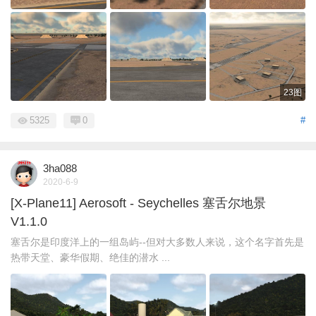
23图
5325
0
#
3ha088
2020-6-9
[X-Plane11] Aerosoft - Seychelles 塞舌尔地景
V1.1.0
塞舌尔是印度洋上的一组岛屿--但对大多数人来说，这个名字首先是
热带天堂、豪华假期、绝佳的潜水 ...