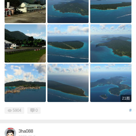
21图
5904
0
#
3ha088