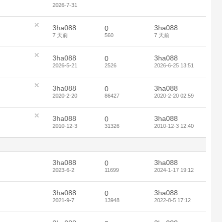
2026-7-31
3ha088
3ha088
0
7 天前
560
7 天前
3ha088
3ha088
0
2026-5-21
2526
2026-6-25 13:51
3ha088
3ha088
0
2020-2-20
86427
2020-2-20 02:59
3ha088
3ha088
0
2010-12-3
31326
2010-12-3 12:40
3ha088
3ha088
0
2023-6-2
11699
2024-1-17 19:12
3ha088
3ha088
0
2021-9-7
13948
2022-8-5 17:12