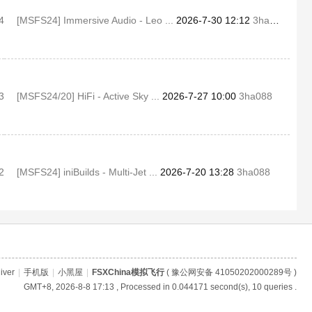
4
[MSFS24] Immersive Audio - Leo ...
2026-7-30 12:12
3ha088
3
[MSFS24/20] HiFi - Active Sky ...
2026-7-27 10:00
3ha088
2
[MSFS24] iniBuilds - Multi-Jet ...
2026-7-20 13:28
3ha088
iver
|
手机版
|
小黑屋
|
FSXChina模拟飞行
(
豫公网安备 41050202000289号
)
GMT+8, 2026-8-8 17:13
, Processed in 0.044171 second(s), 10 queries .