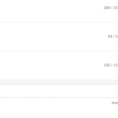
204
/ 20
53
/ 5
132
/ 13
Arch