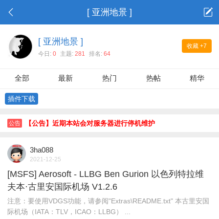
[ 亚洲地景 ]
[ 亚洲地景 ]
收藏
+7
今日:
0
主题:
281
排名:
64
全部
最新
热门
热帖
精华
插件下载
【公告】近期本站会对服务器进行停机维护
公告
3ha088
2021-12-25
[MSFS] Aerosoft - LLBG Ben Gurion 以色列特拉维
夫本·古里安国际机场 V1.2.6
注意：要使用VDGS功能，请参阅"Extras\README.txt" 本古里安国
际机场（IATA：TLV，ICAO：LLBG） ...